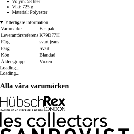
Volym: 58 liter
Vikt: 725 g
Material: Polyester
Ytterligare information
Varumärke
Eastpak
Leverantörsreferens
K79D77H
Färg
svart jeans
Färg
Svart
Kön
Blandad
Åldersgrupp
Vuxen
Loading...
Loading...
Alla våra varumärken