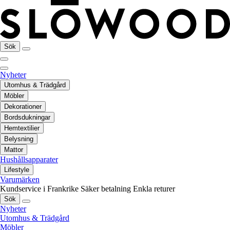
Sök
Nyheter
Utomhus & Trädgård
Möbler
Dekorationer
Bordsdukningar
Hemtextilier
Belysning
Mattor
Hushållsapparater
Lifestyle
Varumärken
Kundservice i Frankrike
Säker betalning
Enkla returer
Sök
Nyheter
Utomhus & Trädgård
Möbler