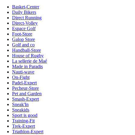
Basket-Center
Daily Bikers
Direct Running
Direct-Volley
Espace Golf
Foot-Store
Galop Store
Golf and co
Handball-Store
House of Rugby
La sellerie de Maé
Made in Paradis
Nauti-wave
On-Fight
Padel-Expert
Pecheur-Store
Pet and Garden
Smash-Expert
Sneak'In
Sneakids
Sport is good
Training-Fit
Trek-Expert
Triathlon-Expert