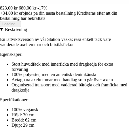
823,00 kr
680,00 kr
-17%
+34,00 kr
erbjuds pa din nasta bestallning
Krediteras efter att din
bestallning har bekraftats
Loading...
Beskrivning
En lättviktsversion av vår Station-väska: resa enkelt tack vare
vadderade axelremmar och blixtlåsfickor
Egenskaper:
Stort huvudfack med innerficka med dragkedja för extra
förvaring
100% polyester, med en autentisk denimkänsla
Avtagbara axelremmar med handtag som går över axeln
Organiserad transport med vadderad bärögla och framficka med
dragkedja
Specifikationer:
100% vegansk
Höjd: 30 cm
Bredd: 62 cm
Djup: 29 cm