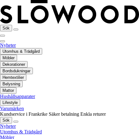
Sök
Nyheter
Utomhus & Trädgård
Möbler
Dekorationer
Bordsdukningar
Hemtextilier
Belysning
Mattor
Hushållsapparater
Lifestyle
Varumärken
Kundservice i Frankrike
Säker betalning
Enkla returer
Sök
Nyheter
Utomhus & Trädgård
Möbler