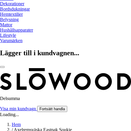
Dekorationer
Bordsdukningar
Hemtextilier
Belysning
Mattor
Hushållsapparater
Lifestyle
Varumärken
Lägger till i kundvagnen...
Delsumma
Visa min kundvagn
Fortsätt handla
Loading...
Hem
/
Axelremsväska Eastpak Soukie