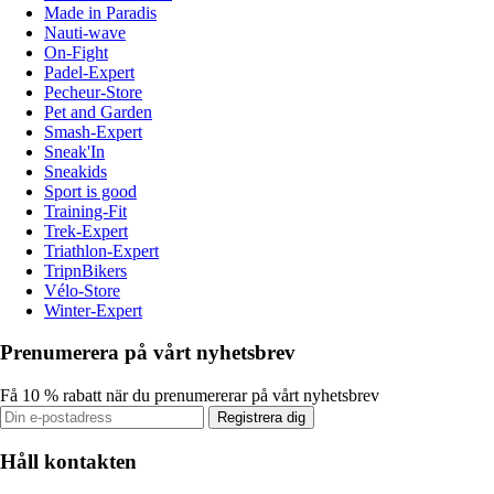
Made in Paradis
Nauti-wave
On-Fight
Padel-Expert
Pecheur-Store
Pet and Garden
Smash-Expert
Sneak'In
Sneakids
Sport is good
Training-Fit
Trek-Expert
Triathlon-Expert
TripnBikers
Vélo-Store
Winter-Expert
Prenumerera på vårt nyhetsbrev
Få 10 % rabatt när du prenumererar på vårt nyhetsbrev
Registrera dig
Håll kontakten