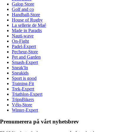
Galop Store
Golf and co
Handball-Store
House of Rugby
La sellerie de Maé
Made in Paradis
Nauti-wave
On-Fight
Padel-Expert
Pecheur-Store
Pet and Garden
Smash-Expert
Sneak'In
Sneakids
Sport is good
Training-Fit
Trek-Expert
Triathlon-Expert
TripnBikers
Vélo-Store
Winter-Expert
Prenumerera på vårt nyhetsbrev