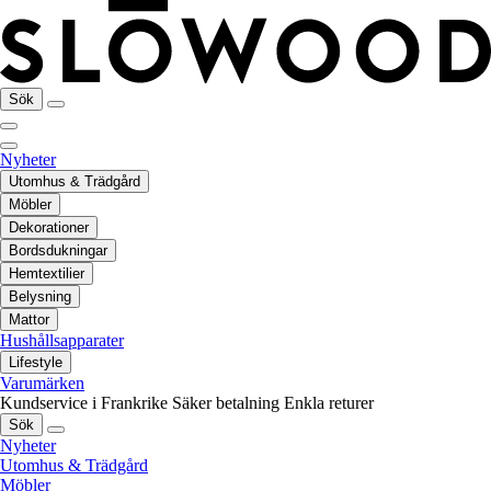
Sök
Nyheter
Utomhus & Trädgård
Möbler
Dekorationer
Bordsdukningar
Hemtextilier
Belysning
Mattor
Hushållsapparater
Lifestyle
Varumärken
Kundservice i Frankrike
Säker betalning
Enkla returer
Sök
Nyheter
Utomhus & Trädgård
Möbler