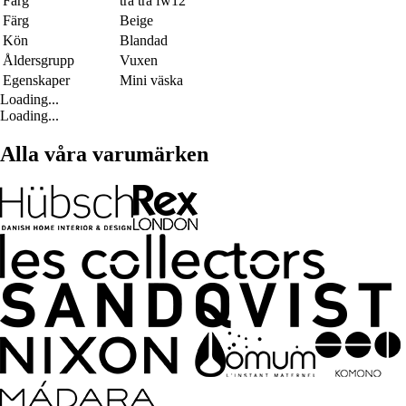
Färg
trä trä fw12
Färg
Beige
Kön
Blandad
Åldersgrupp
Vuxen
Egenskaper
Mini väska
Loading...
Loading...
Alla våra varumärken