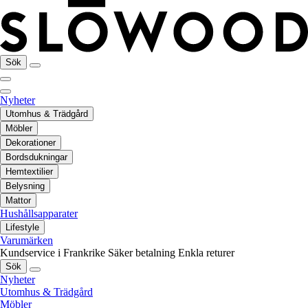
Sök
Nyheter
Utomhus & Trädgård
Möbler
Dekorationer
Bordsdukningar
Hemtextilier
Belysning
Mattor
Hushållsapparater
Lifestyle
Varumärken
Kundservice i Frankrike
Säker betalning
Enkla returer
Sök
Nyheter
Utomhus & Trädgård
Möbler