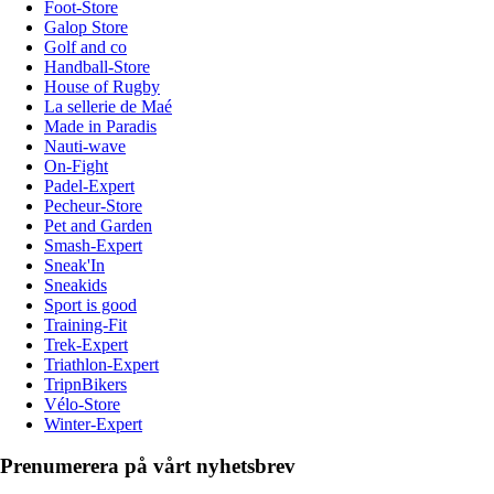
Foot-Store
Galop Store
Golf and co
Handball-Store
House of Rugby
La sellerie de Maé
Made in Paradis
Nauti-wave
On-Fight
Padel-Expert
Pecheur-Store
Pet and Garden
Smash-Expert
Sneak'In
Sneakids
Sport is good
Training-Fit
Trek-Expert
Triathlon-Expert
TripnBikers
Vélo-Store
Winter-Expert
Prenumerera på vårt nyhetsbrev