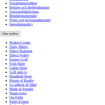
Försäljningsvillkor
Returer och återbetalningar
Ansvarsfriskrivning
Betalningsmetoder
Priser och leveransalternativ
Integritetspolicy
Våra butiker
Basket-Center
Daily Bikers
Direct Running
Direct-Volley
Espace Golf
Foot-Store
Galop Store
Golf and co
Handball-Store
House of Rugby
La sellerie de Maé
Made in Paradis
Nauti-wave
On-Fight
Padel-Expert