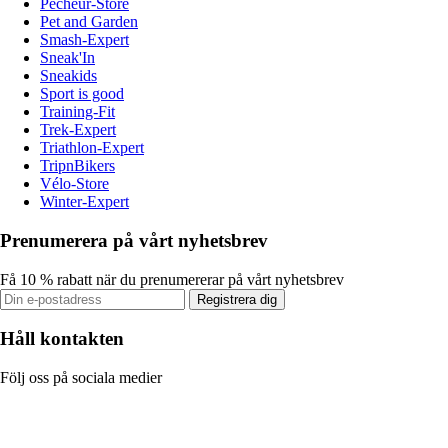
Pecheur-Store
Pet and Garden
Smash-Expert
Sneak'In
Sneakids
Sport is good
Training-Fit
Trek-Expert
Triathlon-Expert
TripnBikers
Vélo-Store
Winter-Expert
Prenumerera på vårt nyhetsbrev
Få 10 % rabatt när du prenumererar på vårt nyhetsbrev
Registrera dig
Håll kontakten
Följ oss på sociala medier