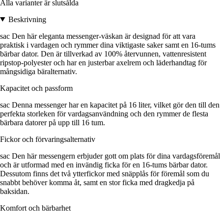
Alla varianter är slutsålda
Beskrivning
sac Den här eleganta messenger-väskan är designad för att vara
praktisk i vardagen och rymmer dina viktigaste saker samt en 16-tums
bärbar dator. Den är tillverkad av 100% återvunnen, vattenresistent
ripstop-polyester och har en justerbar axelrem och läderhandtag för
mångsidiga bäralternativ.
Kapacitet och passform
sac Denna messenger har en kapacitet på 16 liter, vilket gör den till den
perfekta storleken för vardagsanvändning och den rymmer de flesta
bärbara datorer på upp till 16 tum.
Fickor och förvaringsalternativ
sac Den här messengern erbjuder gott om plats för dina vardagsföremål
och är utformad med en invändig ficka för en 16-tums bärbar dator.
Dessutom finns det två ytterfickor med snäpplås för föremål som du
snabbt behöver komma åt, samt en stor ficka med dragkedja på
baksidan.
Komfort och bärbarhet