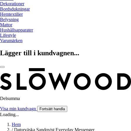
Dekorationer
Bordsdukningar
Hemtextilier
Belysning
Mattor
Hushållsapparater
Lifestyle
Varumärken
Lägger till i kundvagnen...
Delsumma
Visa min kundvagn
Fortsätt handla
Loading...
Hem
/
Datorväska Sandqvist Everyday Messenger