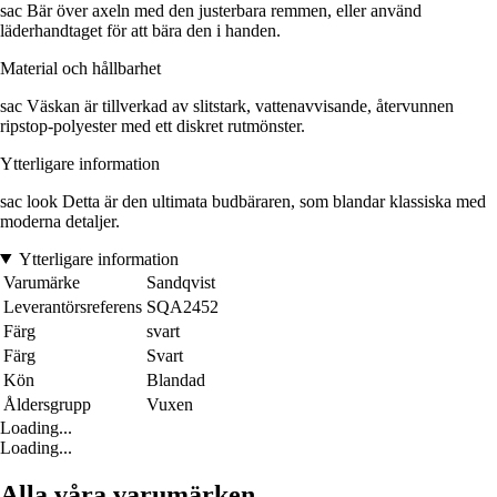
sac Bär över axeln med den justerbara remmen, eller använd
läderhandtaget för att bära den i handen.
Material och hållbarhet
sac Väskan är tillverkad av slitstark, vattenavvisande, återvunnen
ripstop-polyester med ett diskret rutmönster.
Ytterligare information
sac look Detta är den ultimata budbäraren, som blandar klassiska med
moderna detaljer.
Ytterligare information
Varumärke
Sandqvist
Leverantörsreferens
SQA2452
Färg
svart
Färg
Svart
Kön
Blandad
Åldersgrupp
Vuxen
Loading...
Loading...
Alla våra varumärken