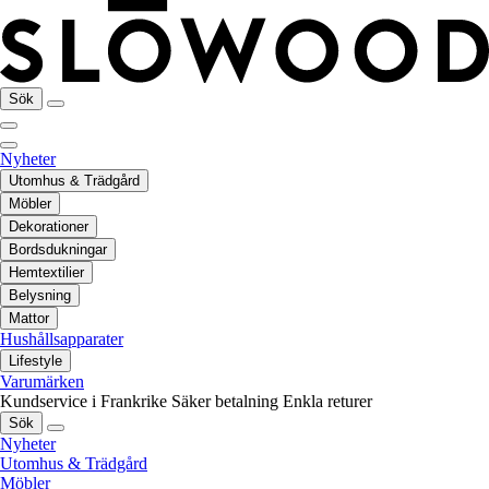
Sök
Nyheter
Utomhus & Trädgård
Möbler
Dekorationer
Bordsdukningar
Hemtextilier
Belysning
Mattor
Hushållsapparater
Lifestyle
Varumärken
Kundservice i Frankrike
Säker betalning
Enkla returer
Sök
Nyheter
Utomhus & Trädgård
Möbler