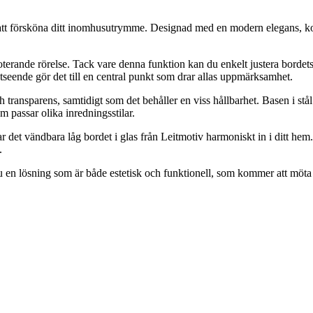
r att försköna ditt inomhusutrymme. Designad med en modern elegans, komb
rande rörelse. Tack vare denna funktion kan du enkelt justera bordets p
seende gör det till en central punkt som drar allas uppmärksamhet.
transparens, samtidigt som det behåller en viss hållbarhet. Basen i stål 
m passar olika inredningsstilar.
sar det vändbara låg bordet i glas från Leitmotiv harmoniskt in i ditt he
.
 du en lösning som är både estetisk och funktionell, som kommer att möta