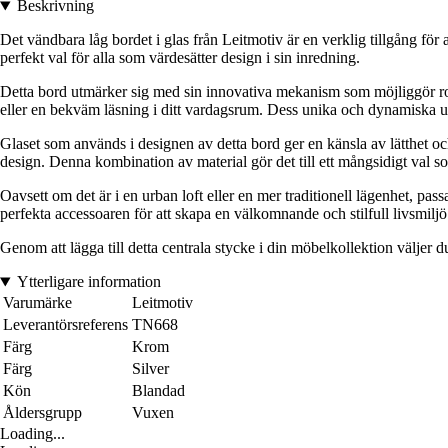
Beskrivning
Det vändbara låg bordet i glas från Leitmotiv är en verklig tillgång fö
perfekt val för alla som värdesätter design i sin inredning.
Detta bord utmärker sig med sin innovativa mekanism som möjliggör rote
eller en bekväm läsning i ditt vardagsrum. Dess unika och dynamiska ut
Glaset som används i designen av detta bord ger en känsla av lätthet och 
design. Denna kombination av material gör det till ett mångsidigt val so
Oavsett om det är i en urban loft eller en mer traditionell lägenhet, pas
perfekta accessoaren för att skapa en välkomnande och stilfull livsmiljö
Genom att lägga till detta centrala stycke i din möbelkollektion väljer
Ytterligare information
Varumärke
Leitmotiv
Leverantörsreferens
TN668
Färg
Krom
Färg
Silver
Kön
Blandad
Åldersgrupp
Vuxen
Loading...