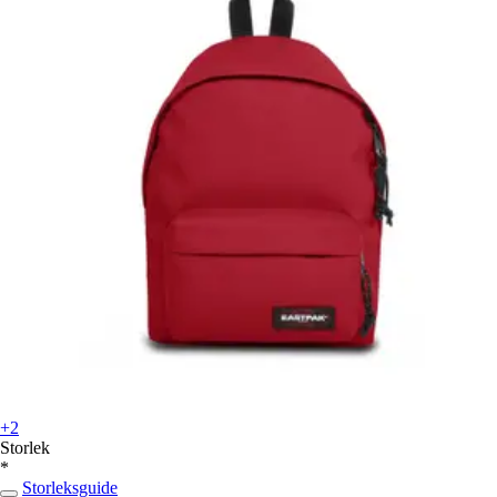
+2
Storlek
*
Storleksguide