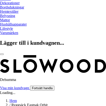
Dekorationer
Bordsdukningar
Hemtextilier
Belysning
Mattor
Hushållsapparater
Lifestyle
Varumärken
Lägger till i kundvagnen...
Delsumma
Visa min kundvagn
Fortsätt handla
Loading...
Hem
/
Ryggsäck Eastpak Orbit