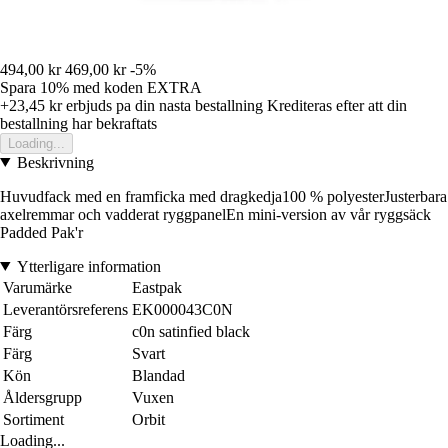
494,00 kr
469,00 kr
-5%
Spara 10%
med koden
EXTRA
+23,45 kr
erbjuds pa din nasta bestallning
Krediteras efter att din
bestallning har bekraftats
Loading...
Beskrivning
Huvudfack med en framficka med dragkedja100 % polyesterJusterbara
axelremmar och vadderat ryggpanelEn mini-version av vår ryggsäck
Padded Pak'r
Ytterligare information
Varumärke
Eastpak
Leverantörsreferens
EK000043C0N
Färg
c0n satinfied black
Färg
Svart
Kön
Blandad
Åldersgrupp
Vuxen
Sortiment
Orbit
Loading...