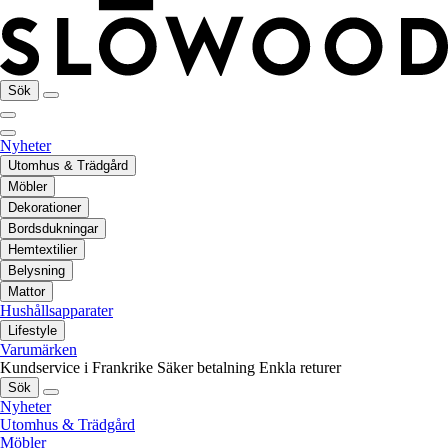
Sök
Nyheter
Utomhus & Trädgård
Möbler
Dekorationer
Bordsdukningar
Hemtextilier
Belysning
Mattor
Hushållsapparater
Lifestyle
Varumärken
Kundservice i Frankrike
Säker betalning
Enkla returer
Sök
Nyheter
Utomhus & Trädgård
Möbler