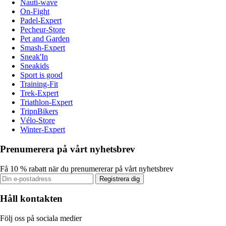
Nauti-wave
On-Fight
Padel-Expert
Pecheur-Store
Pet and Garden
Smash-Expert
Sneak'In
Sneakids
Sport is good
Training-Fit
Trek-Expert
Triathlon-Expert
TripnBikers
Vélo-Store
Winter-Expert
Prenumerera på vårt nyhetsbrev
Få 10 % rabatt när du prenumererar på vårt nyhetsbrev
Registrera dig
Håll kontakten
Följ oss på sociala medier