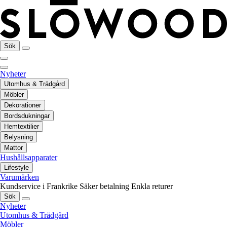
Sök
Nyheter
Utomhus & Trädgård
Möbler
Dekorationer
Bordsdukningar
Hemtextilier
Belysning
Mattor
Hushållsapparater
Lifestyle
Varumärken
Kundservice i Frankrike
Säker betalning
Enkla returer
Sök
Nyheter
Utomhus & Trädgård
Möbler