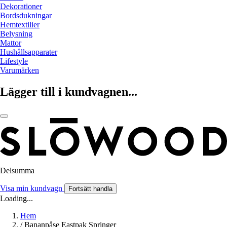
Dekorationer
Bordsdukningar
Hemtextilier
Belysning
Mattor
Hushållsapparater
Lifestyle
Varumärken
Lägger till i kundvagnen...
Delsumma
Visa min kundvagn
Fortsätt handla
Loading...
Hem
/
Bananpåse Eastpak Springer