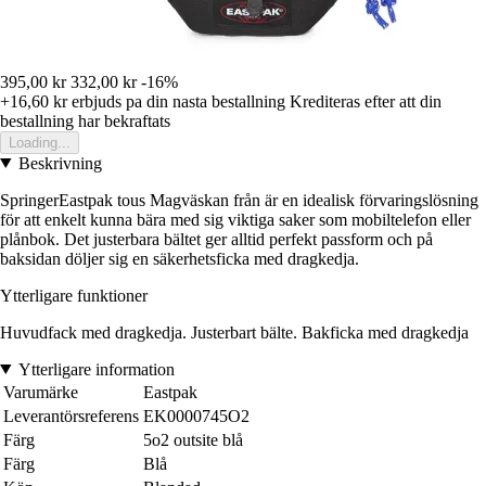
395,00 kr
332,00 kr
-16%
+16,60 kr
erbjuds pa din nasta bestallning
Krediteras efter att din
bestallning har bekraftats
Loading...
Beskrivning
SpringerEastpak tous Magväskan från är en idealisk förvaringslösning
för att enkelt kunna bära med sig viktiga saker som mobiltelefon eller
plånbok. Det justerbara bältet ger alltid perfekt passform och på
baksidan döljer sig en säkerhetsficka med dragkedja.
Ytterligare funktioner
Huvudfack med dragkedja. Justerbart bälte. Bakficka med dragkedja
Ytterligare information
Varumärke
Eastpak
Leverantörsreferens
EK0000745O2
Färg
5o2 outsite blå
Färg
Blå