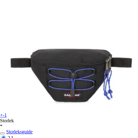
+-1
Storlek
*
Storleksguide
2 L