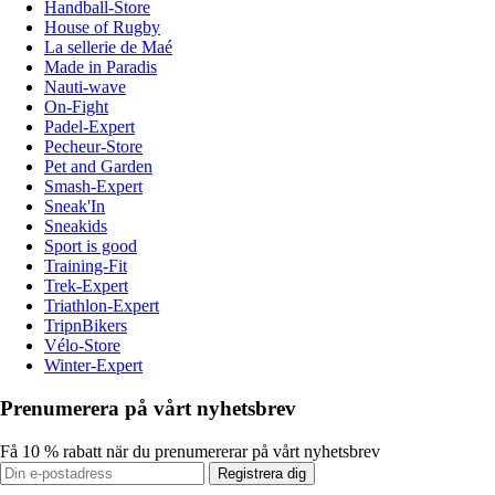
Handball-Store
House of Rugby
La sellerie de Maé
Made in Paradis
Nauti-wave
On-Fight
Padel-Expert
Pecheur-Store
Pet and Garden
Smash-Expert
Sneak'In
Sneakids
Sport is good
Training-Fit
Trek-Expert
Triathlon-Expert
TripnBikers
Vélo-Store
Winter-Expert
Prenumerera på vårt nyhetsbrev
Få 10 % rabatt när du prenumererar på vårt nyhetsbrev
Registrera dig