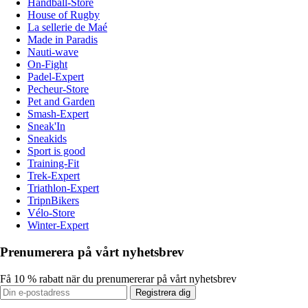
Handball-Store
House of Rugby
La sellerie de Maé
Made in Paradis
Nauti-wave
On-Fight
Padel-Expert
Pecheur-Store
Pet and Garden
Smash-Expert
Sneak'In
Sneakids
Sport is good
Training-Fit
Trek-Expert
Triathlon-Expert
TripnBikers
Vélo-Store
Winter-Expert
Prenumerera på vårt nyhetsbrev
Få 10 % rabatt när du prenumererar på vårt nyhetsbrev
Registrera dig