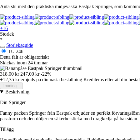
Anta stil med den praktiska midjeväska Eastpak Springer, som kombine
+16
Storlek
*
Storleksguide
TU
24h
Detta fält är obligatoriskt
Skickas inom 24 timmar
318,00 kr
247,00 kr
-22%
+12,35 kr
erbjuds pa din nasta bestallning
Krediteras efter att din besta
Loading...
Beskrivning
Din Springer
Fanny packen Springer från Eastpak erbjuder en perfekt förvaringslösning
passform och den döljer en säkerhetsficka med dragkedja på baksidan.
Tillägg
Huvudfack med dragkedja. Justerbar midja. Bakhörn med dragkedja.