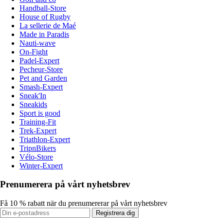
Handball-Store
House of Rugby
La sellerie de Maé
Made in Paradis
Nauti-wave
On-Fight
Padel-Expert
Pecheur-Store
Pet and Garden
Smash-Expert
Sneak'In
Sneakids
Sport is good
Training-Fit
Trek-Expert
Triathlon-Expert
TripnBikers
Vélo-Store
Winter-Expert
Prenumerera på vårt nyhetsbrev
Få 10 % rabatt när du prenumererar på vårt nyhetsbrev
Registrera dig