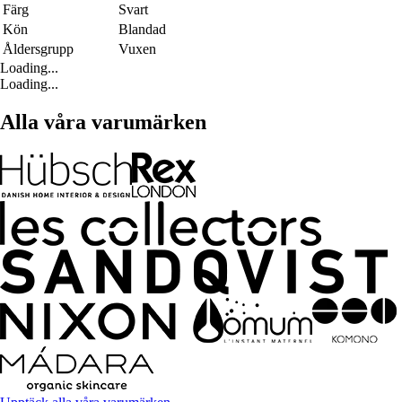
Färg
Svart
Kön
Blandad
Åldersgrupp
Vuxen
Loading...
Loading...
Alla våra varumärken