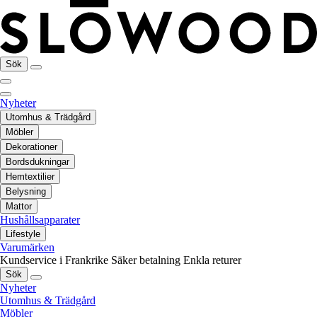
Sök
Nyheter
Utomhus & Trädgård
Möbler
Dekorationer
Bordsdukningar
Hemtextilier
Belysning
Mattor
Hushållsapparater
Lifestyle
Varumärken
Kundservice i Frankrike
Säker betalning
Enkla returer
Sök
Nyheter
Utomhus & Trädgård
Möbler