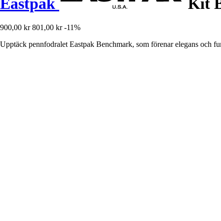
Eastpak
Kit 
900,00 kr
801,00 kr
-11%
Upptäck pennfodralet Eastpak Benchmark, som förenar elegans och funktio