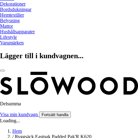
Dekorationer
Bordsdukningar
Hemtextilier
Belysning
Mattor
Hushållsapparater
Lifestyle
Varumärken
Lägger till i kundvagnen...
Delsumma
Visa min kundvagn
Fortsätt handla
Loading...
Hem
/
Ryggsäck Eastpak Padded Pak'R K620