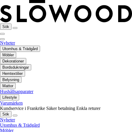
Sök
Nyheter
Utomhus & Trädgård
Möbler
Dekorationer
Bordsdukningar
Hemtextilier
Belysning
Mattor
Hushållsapparater
Lifestyle
Varumärken
Kundservice i Frankrike
Säker betalning
Enkla returer
Sök
Nyheter
Utomhus & Trädgård
Möbler