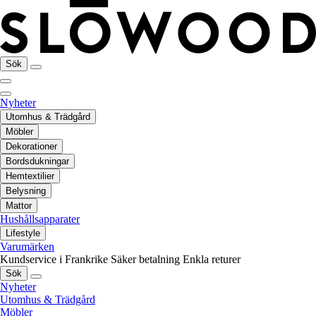
Sök
Nyheter
Utomhus & Trädgård
Möbler
Dekorationer
Bordsdukningar
Hemtextilier
Belysning
Mattor
Hushållsapparater
Lifestyle
Varumärken
Kundservice i Frankrike
Säker betalning
Enkla returer
Sök
Nyheter
Utomhus & Trädgård
Möbler