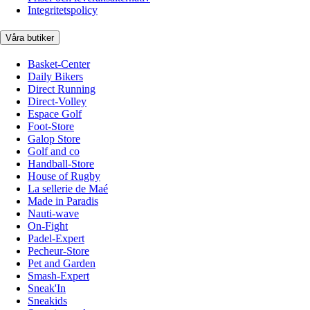
Integritetspolicy
Våra butiker
Basket-Center
Daily Bikers
Direct Running
Direct-Volley
Espace Golf
Foot-Store
Galop Store
Golf and co
Handball-Store
House of Rugby
La sellerie de Maé
Made in Paradis
Nauti-wave
On-Fight
Padel-Expert
Pecheur-Store
Pet and Garden
Smash-Expert
Sneak'In
Sneakids