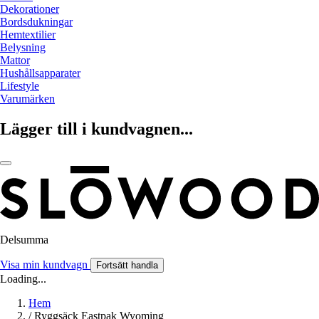
Dekorationer
Bordsdukningar
Hemtextilier
Belysning
Mattor
Hushållsapparater
Lifestyle
Varumärken
Lägger till i kundvagnen...
Delsumma
Visa min kundvagn
Fortsätt handla
Loading...
Hem
/
Ryggsäck Eastpak Wyoming