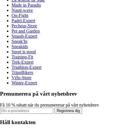
Made in Paradis
Nauti-wave
On-Fight
Padel-Expert
Pecheur-Store
Pet and Garden
Smash-Expert
Sneak'In
Sneakids
Sport is good
Training-Fit
Trek-Expert
Triathlon-Expert
TripnBikers
Vélo-Store
Winter-Expert
Prenumerera på vårt nyhetsbrev
Få 10 % rabatt när du prenumererar på vårt nyhetsbrev
Registrera dig
Håll kontakten