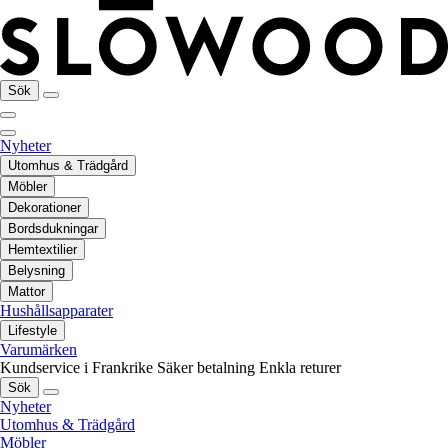
Sök
Nyheter
Utomhus & Trädgård
Möbler
Dekorationer
Bordsdukningar
Hemtextilier
Belysning
Mattor
Hushållsapparater
Lifestyle
Varumärken
Kundservice i Frankrike
Säker betalning
Enkla returer
Sök
Nyheter
Utomhus & Trädgård
Möbler