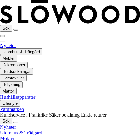
Sök
Nyheter
Utomhus & Trädgård
Möbler
Dekorationer
Bordsdukningar
Hemtextilier
Belysning
Mattor
Hushållsapparater
Lifestyle
Varumärken
Kundservice i Frankrike
Säker betalning
Enkla returer
Sök
Nyheter
Utomhus & Trädgård
Möbler