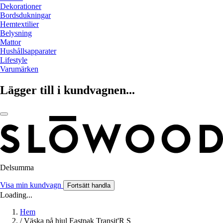
Dekorationer
Bordsdukningar
Hemtextilier
Belysning
Mattor
Hushållsapparater
Lifestyle
Varumärken
Lägger till i kundvagnen...
Delsumma
Visa min kundvagn
Fortsätt handla
Loading...
Hem
/
Väska på hjul Eastpak Transit'R S