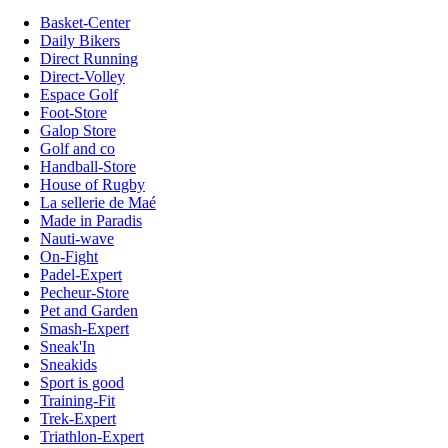
Basket-Center
Daily Bikers
Direct Running
Direct-Volley
Espace Golf
Foot-Store
Galop Store
Golf and co
Handball-Store
House of Rugby
La sellerie de Maé
Made in Paradis
Nauti-wave
On-Fight
Padel-Expert
Pecheur-Store
Pet and Garden
Smash-Expert
Sneak'In
Sneakids
Sport is good
Training-Fit
Trek-Expert
Triathlon-Expert