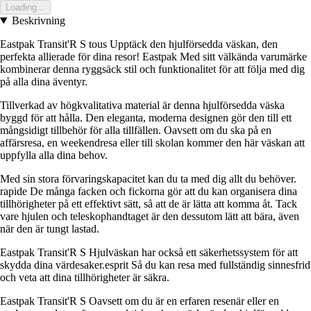
Loading...
Beskrivning
Eastpak Transit'R S tous Upptäck den hjulförsedda väskan, den
perfekta allierade för dina resor! Eastpak Med sitt välkända varumärke
kombinerar denna ryggsäck stil och funktionalitet för att följa med dig
på alla dina äventyr.
Tillverkad av högkvalitativa material är denna hjulförsedda väska
byggd för att hålla. Den eleganta, moderna designen gör den till ett
mångsidigt tillbehör för alla tillfällen. Oavsett om du ska på en
affärsresa, en weekendresa eller till skolan kommer den här väskan att
uppfylla alla dina behov.
Med sin stora förvaringskapacitet kan du ta med dig allt du behöver.
rapide De många facken och fickorna gör att du kan organisera dina
tillhörigheter på ett effektivt sätt, så att de är lätta att komma åt. Tack
vare hjulen och teleskophandtaget är den dessutom lätt att bära, även
när den är tungt lastad.
Eastpak Transit'R S Hjulväskan har också ett säkerhetssystem för att
skydda dina värdesaker.esprit Så du kan resa med fullständig sinnesfrid
och veta att dina tillhörigheter är säkra.
Eastpak Transit'R S Oavsett om du är en erfaren resenär eller en