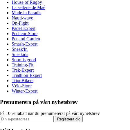
House of Rugby
La sellerie de Maé
Made in Paradis
Nauti-wave
On-Fight
Padel-Expert
Pecheur-Store
Pet and Garden
Smash-Expert
Sneak'In
Sneakids
Sport is good
Training-Fit
Trek-Expert
Triathlon-Expert
TripnBikers
Vélo-Store
Winter-Expert
Prenumerera på vårt nyhetsbrev
Få 10 % rabatt när du prenumererar på vårt nyhetsbrev
Registrera dig