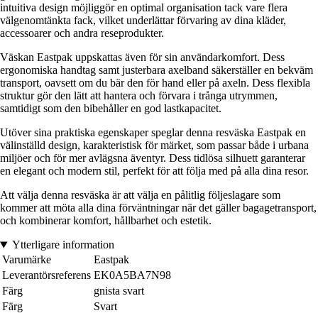
intuitiva design möjliggör en optimal organisation tack vare flera
välgenomtänkta fack, vilket underlättar förvaring av dina kläder,
accessoarer och andra reseprodukter.
Väskan Eastpak uppskattas även för sin användarkomfort. Dess
ergonomiska handtag samt justerbara axelband säkerställer en bekväm
transport, oavsett om du bär den för hand eller på axeln. Dess flexibla
struktur gör den lätt att hantera och förvara i trånga utrymmen,
samtidigt som den bibehåller en god lastkapacitet.
Utöver sina praktiska egenskaper speglar denna resväska Eastpak en
välinställd design, karakteristisk för märket, som passar både i urbana
miljöer och för mer avlägsna äventyr. Dess tidlösa silhuett garanterar
en elegant och modern stil, perfekt för att följa med på alla dina resor.
Att välja denna resväska är att välja en pålitlig följeslagare som
kommer att möta alla dina förväntningar när det gäller bagagetransport,
och kombinerar komfort, hållbarhet och estetik.
Ytterligare information
Varumärke
Eastpak
Leverantörsreferens
EK0A5BA7N98
Färg
gnista svart
Färg
Svart