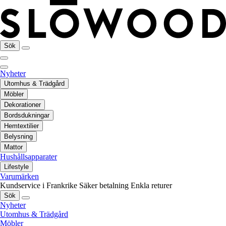
Sök
Nyheter
Utomhus & Trädgård
Möbler
Dekorationer
Bordsdukningar
Hemtextilier
Belysning
Mattor
Hushållsapparater
Lifestyle
Varumärken
Kundservice i Frankrike
Säker betalning
Enkla returer
Sök
Nyheter
Utomhus & Trädgård
Möbler