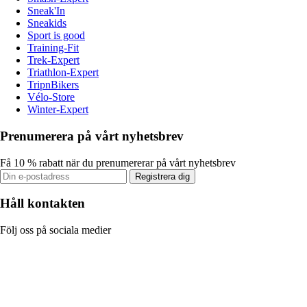
Sneak'In
Sneakids
Sport is good
Training-Fit
Trek-Expert
Triathlon-Expert
TripnBikers
Vélo-Store
Winter-Expert
Prenumerera på vårt nyhetsbrev
Få 10 % rabatt när du prenumererar på vårt nyhetsbrev
Registrera dig
Håll kontakten
Följ oss på sociala medier