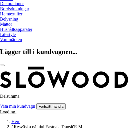
Dekorationer
Bordsdukningar
Hemtextilier
Belysning
Mattor
Hushållsapparater
Lifestyle
Varumärken
Lägger till i kundvagnen...
Delsumma
Visa min kundvagn
Fortsätt handla
Loading...
Hem
/
Resväska på hjul Eastpak Transit'R M