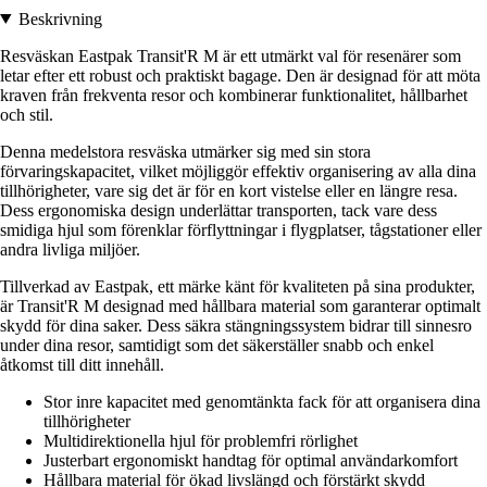
Beskrivning
Resväskan Eastpak Transit'R M är ett utmärkt val för resenärer som
letar efter ett robust och praktiskt bagage. Den är designad för att möta
kraven från frekventa resor och kombinerar funktionalitet, hållbarhet
och stil.
Denna medelstora resväska utmärker sig med sin stora
förvaringskapacitet, vilket möjliggör effektiv organisering av alla dina
tillhörigheter, vare sig det är för en kort vistelse eller en längre resa.
Dess ergonomiska design underlättar transporten, tack vare dess
smidiga hjul som förenklar förflyttningar i flygplatser, tågstationer eller
andra livliga miljöer.
Tillverkad av Eastpak, ett märke känt för kvaliteten på sina produkter,
är Transit'R M designad med hållbara material som garanterar optimalt
skydd för dina saker. Dess säkra stängningssystem bidrar till sinnesro
under dina resor, samtidigt som det säkerställer snabb och enkel
åtkomst till ditt innehåll.
Stor inre kapacitet med genomtänkta fack för att organisera dina
tillhörigheter
Multidirektionella hjul för problemfri rörlighet
Justerbart ergonomiskt handtag för optimal användarkomfort
Hållbara material för ökad livslängd och förstärkt skydd