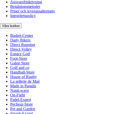
Ansvarsfriskrivning
Betalningsmetoder
Priser och leveransalternativ
Integritetspolicy
Våra butiker
Basket-Center
Daily Bikers
Direct Running
Direct-Volley
Espace Golf
Foot-Store
Galop Store
Golf and co
Handball-Store
House of Rugby
La sellerie de Maé
Made in Paradis
Nauti-wave
On-Fight
Padel-Expert
Pecheur-Store
Pet and Garden
Smash-Expert