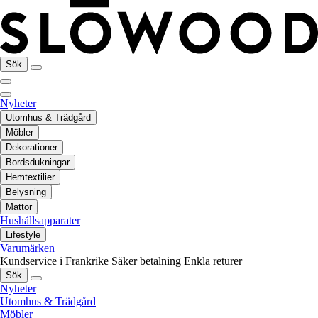
Sök
Nyheter
Utomhus & Trädgård
Möbler
Dekorationer
Bordsdukningar
Hemtextilier
Belysning
Mattor
Hushållsapparater
Lifestyle
Varumärken
Kundservice i Frankrike
Säker betalning
Enkla returer
Sök
Nyheter
Utomhus & Trädgård
Möbler