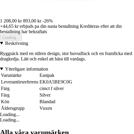
1 208,00 kr
893,00 kr
-26%
+44,65 kr
erbjuds pa din nasta bestallning
Krediteras efter att din
bestallning har bekraftats
Loading...
Beskrivning
Ryggsäck med en stilren design, stor huvudfack och en framficka med
dragkedja. Lätt och enkel att bära till vardags.
Ytterligare information
Varumärke
Eastpak
Leverantörsreferens
EK0A5BE9C0G
Färg
cnnct f silver
Färg
Silver
Kön
Blandad
Åldersgrupp
Vuxen
Loading...
Loading...
Alla våra varumärken