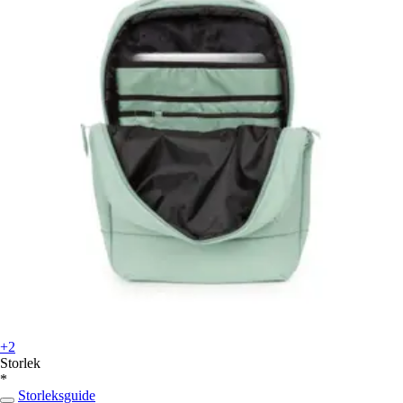
+2
Storlek
*
Storleksguide