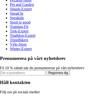
Pecheur-Store
Pet and Garden
Smash-Expert
Sneak'In
Sneakids
Sport is good
Training-Fit
Trek-Expert
Triathlon-Expert
TripnBikers
Vélo-Store
Winter-Expert
Prenumerera på vårt nyhetsbrev
Få 10 % rabatt när du prenumererar på vårt nyhetsbrev
Registrera dig
Håll kontakten
Följ oss på sociala medier