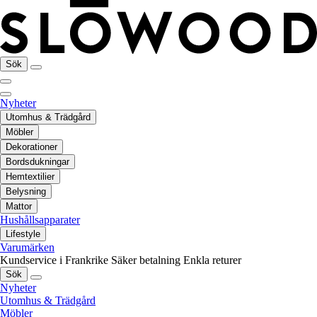
Sök
Nyheter
Utomhus & Trädgård
Möbler
Dekorationer
Bordsdukningar
Hemtextilier
Belysning
Mattor
Hushållsapparater
Lifestyle
Varumärken
Kundservice i Frankrike
Säker betalning
Enkla returer
Sök
Nyheter
Utomhus & Trädgård
Möbler