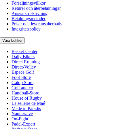
Försäljningsvillkor
Returer och återbetalningar
Ansvarsfriskrivning
Betalningsmetoder
Priser och leveransalternativ
Integritetspolicy
Våra butiker
Basket-Center
Daily Bikers
Direct Running
Direct-Volley
Espace Golf
Foot-Store
Galop Store
Golf and co
Handball-Store
House of Rugby
La sellerie de Maé
Made in Paradis
Nauti-wave
On-Fight
Padel-Expert