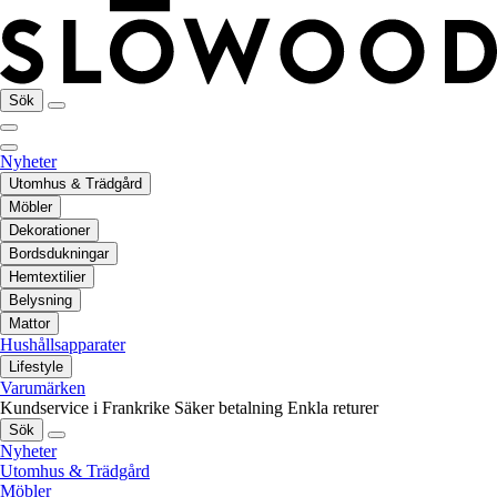
Sök
Nyheter
Utomhus & Trädgård
Möbler
Dekorationer
Bordsdukningar
Hemtextilier
Belysning
Mattor
Hushållsapparater
Lifestyle
Varumärken
Kundservice i Frankrike
Säker betalning
Enkla returer
Sök
Nyheter
Utomhus & Trädgård
Möbler