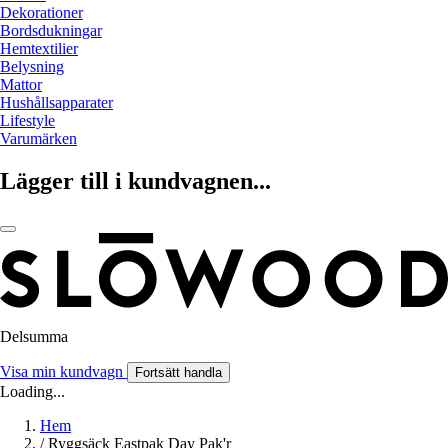
Dekorationer
Bordsdukningar
Hemtextilier
Belysning
Mattor
Hushållsapparater
Lifestyle
Varumärken
Lägger till i kundvagnen...
Delsumma
Visa min kundvagn
Fortsätt handla
Loading...
Hem
/
Ryggsäck Eastpak Day Pak'r