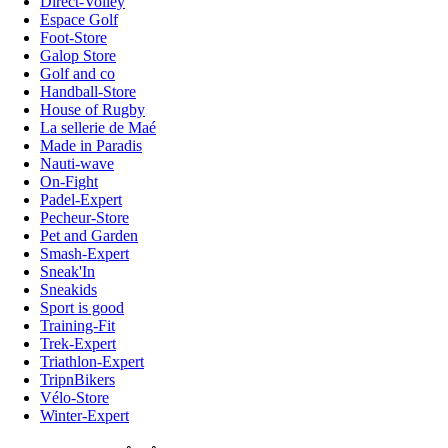
Direct-Volley
Espace Golf
Foot-Store
Galop Store
Golf and co
Handball-Store
House of Rugby
La sellerie de Maé
Made in Paradis
Nauti-wave
On-Fight
Padel-Expert
Pecheur-Store
Pet and Garden
Smash-Expert
Sneak'In
Sneakids
Sport is good
Training-Fit
Trek-Expert
Triathlon-Expert
TripnBikers
Vélo-Store
Winter-Expert