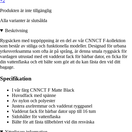
+2
Produkten är inte tillgänglig
Alla varianter är slutsålda
Beskrivning
Rygsäcken med toppöppning är en del av vår CNNCT F-kollektion
som består av stiliga och funktionella modeller. Designad för urbana
yrkesverksamma som ofta är på språng, är denna smala ryggsäck för
vardagen utrustad med ett vadderat fack för bärbar dator, en ficka för
din vattenflaska och ett bälte som gör att du kan fästa den vid ditt
bagage.
Specifikation
I vår färg CNNCT F Matte Black
Huvudfack med spänne
Av nylon och polyester
Justera axelremmar och vadderat ryggpanel
Vadderat fack för bärbar dator upp till 16 tum
Sidohåller för vattenflaska
Bälte för att fästa tillbehöret vid din resväska
Ytterligare information