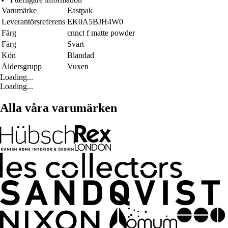
Varumärke
Eastpak
Leverantörsreferens
EK0A5BJH4W0
Färg
cnnct f matte powder
Färg
Svart
Kön
Blandad
Åldersgrupp
Vuxen
Loading...
Loading...
Alla våra varumärken