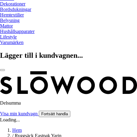
Dekorationer
Bordsdukningar
Hemtextilier
Belysning
Mattor
Hushållsapparater
Lifestyle
Varumärken
Lägger till i kundvagnen...
Delsumma
Visa min kundvagn
Fortsätt handla
Loading...
Hem
/
Ryggsäck Eastpak Yarin