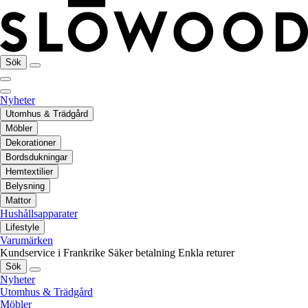
Sök
Nyheter
Utomhus & Trädgård
Möbler
Dekorationer
Bordsdukningar
Hemtextilier
Belysning
Mattor
Hushållsapparater
Lifestyle
Varumärken
Kundservice i Frankrike
Säker betalning
Enkla returer
Sök
Nyheter
Utomhus & Trädgård
Möbler