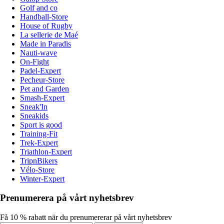
Golf and co
Handball-Store
House of Rugby
La sellerie de Maé
Made in Paradis
Nauti-wave
On-Fight
Padel-Expert
Pecheur-Store
Pet and Garden
Smash-Expert
Sneak'In
Sneakids
Sport is good
Training-Fit
Trek-Expert
Triathlon-Expert
TripnBikers
Vélo-Store
Winter-Expert
Prenumerera på vårt nyhetsbrev
Få 10 % rabatt när du prenumererar på vårt nyhetsbrev