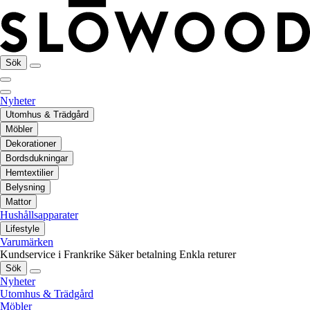
Sök
Nyheter
Utomhus & Trädgård
Möbler
Dekorationer
Bordsdukningar
Hemtextilier
Belysning
Mattor
Hushållsapparater
Lifestyle
Varumärken
Kundservice i Frankrike
Säker betalning
Enkla returer
Sök
Nyheter
Utomhus & Trädgård
Möbler