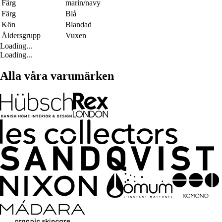
Färg
marin/navy
Färg
Blå
Kön
Blandad
Åldersgrupp
Vuxen
Loading...
Loading...
Alla våra varumärken