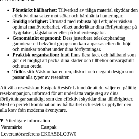
Förstärkt hållbarhet:
Tillverkad av tåliga material skyddar den
effektivt dina saker mot stötar och hårdhänta hanteringar.
Smidig rörlighet:
Utrustad med robusta hjul erbjuder väskan
optimal manövrerbarhet, vilket underlättar dina förflyttningar på
flygplatser, tågstationer eller på kullerstensgator.
Genomtänkt ergonomi:
Dess justerbara teleskophandtag
garanterar ett bekvämt grepp som kan anpassas efter din höjd
och minskar trötthet under dina förflyttningar.
Praktisk organisation:
Inuti finns flera fack och hållband som
gör det möjligt att packa dina kläder och tillbehör omsorgsfullt
och utan oreda.
Tidlös stil:
Väskan har en ren, diskret och elegant design som
passar alla typer av resenärer.
Att välja reseväskan Eastpak Resist'r L innebär att du väljer en pålitlig
resekompanjon, utformad för att underlätta varje steg av dina
förflyttningar samtidigt som den effektivt skyddar dina tillhörigheter.
Med en perfekt kombination av hållbarhet och estetik uppfyller den
alla krav från moderna äventyrare.
Ytterligare information
Varumärke
Eastpak
Leverantörsreferens
EK0A5BLQ3W0