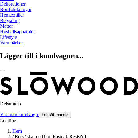
Dekorationer
Bordsdukningar
Hemtextilier
Belysning
Mattor
Hushållsapparater
Lifestyle
Varumärken
Lägger till i kundvagnen...
Delsumma
Visa min kundvagn
Fortsätt handla
Loading...
Hem
/
Resväska med hjul Eastpak Resist'r L