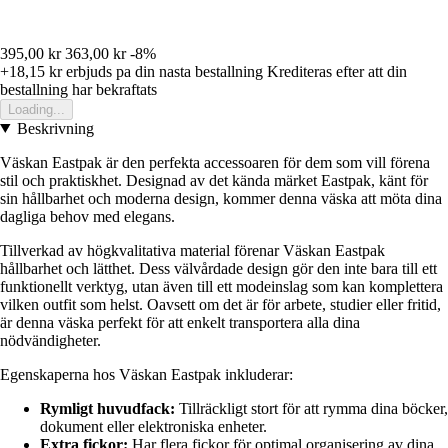
395,00 kr
363,00 kr
-8%
+18,15 kr
erbjuds pa din nasta bestallning
Krediteras efter att din
bestallning har bekraftats
Loading...
Beskrivning
Väskan Eastpak är den perfekta accessoaren för dem som vill förena
stil och praktiskhet. Designad av det kända märket Eastpak, känt för
sin hållbarhet och moderna design, kommer denna väska att möta dina
dagliga behov med elegans.
Tillverkad av högkvalitativa material förenar Väskan Eastpak
hållbarhet och lätthet. Dess välvårdade design gör den inte bara till ett
funktionellt verktyg, utan även till ett modeinslag som kan komplettera
vilken outfit som helst. Oavsett om det är för arbete, studier eller fritid,
är denna väska perfekt för att enkelt transportera alla dina
nödvändigheter.
Egenskaperna hos Väskan Eastpak inkluderar:
Rymligt huvudfack:
Tillräckligt stort för att rymma dina böcker,
dokument eller elektroniska enheter.
Extra fickor:
Har flera fickor för optimal organisering av dina