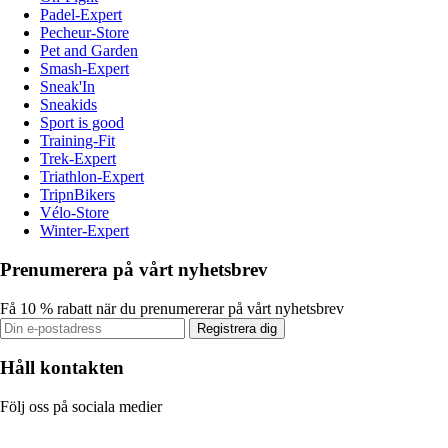
Padel-Expert
Pecheur-Store
Pet and Garden
Smash-Expert
Sneak'In
Sneakids
Sport is good
Training-Fit
Trek-Expert
Triathlon-Expert
TripnBikers
Vélo-Store
Winter-Expert
Prenumerera på vårt nyhetsbrev
Få 10 % rabatt när du prenumererar på vårt nyhetsbrev
Registrera dig
Håll kontakten
Följ oss på sociala medier