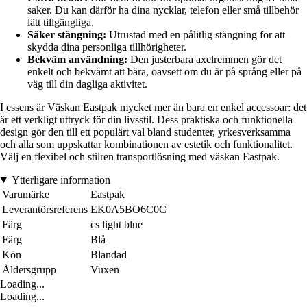
saker. Du kan därför ha dina nycklar, telefon eller små tillbehör
lätt tillgängliga.
Säker stängning:
Utrustad med en pålitlig stängning för att
skydda dina personliga tillhörigheter.
Bekväm användning:
Den justerbara axelremmen gör det
enkelt och bekvämt att bära, oavsett om du är på språng eller på
väg till din dagliga aktivitet.
I essens är Väskan Eastpak mycket mer än bara en enkel accessoar: det
är ett verkligt uttryck för din livsstil. Dess praktiska och funktionella
design gör den till ett populärt val bland studenter, yrkesverksamma
och alla som uppskattar kombinationen av estetik och funktionalitet.
Välj en flexibel och stilren transportlösning med väskan Eastpak.
Ytterligare information
Varumärke
Eastpak
Leverantörsreferens
EK0A5BO6C0C
Färg
cs light blue
Färg
Blå
Kön
Blandad
Åldersgrupp
Vuxen
Loading...
Loading...