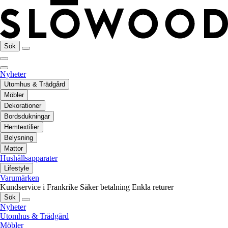
Sök
Nyheter
Utomhus & Trädgård
Möbler
Dekorationer
Bordsdukningar
Hemtextilier
Belysning
Mattor
Hushållsapparater
Lifestyle
Varumärken
Kundservice i Frankrike
Säker betalning
Enkla returer
Sök
Nyheter
Utomhus & Trädgård
Möbler