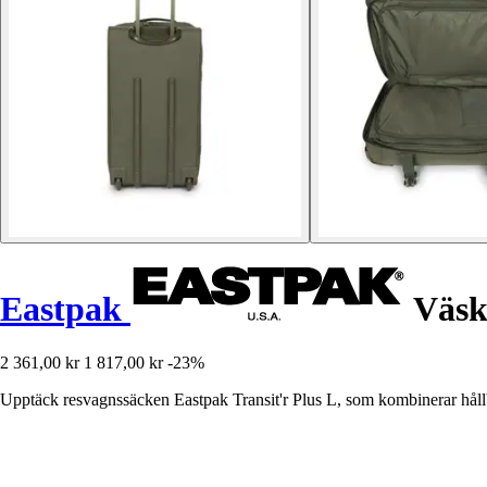
Eastpak
Väska
2 361,00 kr
1 817,00 kr
-23%
Upptäck resvagnssäcken Eastpak Transit'r Plus L, som kombinerar hållba