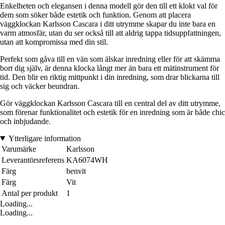
Enkelheten och elegansen i denna modell gör den till ett klokt val för
dem som söker både estetik och funktion. Genom att placera
väggklockan Karlsson Cascara i ditt utrymme skapar du inte bara en
varm atmosfär, utan du ser också till att aldrig tappa tidsuppfattningen,
utan att kompromissa med din stil.
Perfekt som gåva till en vän som älskar inredning eller för att skämma
bort dig själv, är denna klocka långt mer än bara ett mätinstrument för
tid. Den blir en riktig mittpunkt i din inredning, som drar blickarna till
sig och väcker beundran.
Gör väggklockan Karlsson Cascara till en central del av ditt utrymme,
som förenar funktionalitet och estetik för en inredning som är både chic
och inbjudande.
Ytterligare information
Varumärke
Karlsson
Leverantörsreferens
KA6074WH
Färg
benvit
Färg
Vit
Antal per produkt
1
Loading...
Loading...