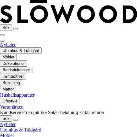
Sök
Nyheter
Utomhus & Trädgård
Möbler
Dekorationer
Bordsdukningar
Hemtextilier
Belysning
Mattor
Hushållsapparater
Lifestyle
Varumärken
Kundservice i Frankrike
Säker betalning
Enkla returer
Sök
Nyheter
Utomhus & Trädgård
Möbler