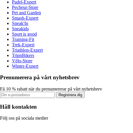
Padel-Expert
Pecheur-Store
Pet and Garden
Smash-Expert
Sneak'In
Sneakids
Sport is good
Training-Fit
Trek-Expert
Triathlon-Expert
TripnBikers
Vélo-Store
Winter-Expert
Prenumerera på vårt nyhetsbrev
Få 10 % rabatt när du prenumererar på vårt nyhetsbrev
Registrera dig
Håll kontakten
Följ oss på sociala medier