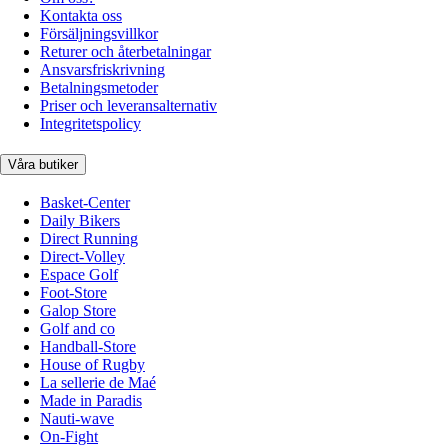
Kontakta oss
Försäljningsvillkor
Returer och återbetalningar
Ansvarsfriskrivning
Betalningsmetoder
Priser och leveransalternativ
Integritetspolicy
Våra butiker
Basket-Center
Daily Bikers
Direct Running
Direct-Volley
Espace Golf
Foot-Store
Galop Store
Golf and co
Handball-Store
House of Rugby
La sellerie de Maé
Made in Paradis
Nauti-wave
On-Fight