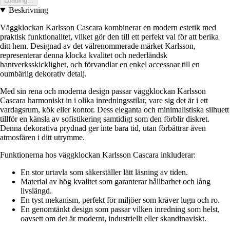
Loading...
Beskrivning
Väggklockan Karlsson Cascara kombinerar en modern estetik med
praktisk funktionalitet, vilket gör den till ett perfekt val för att berika
ditt hem. Designad av det välrenommerade märket Karlsson,
representerar denna klocka kvalitet och nederländsk
hantverksskicklighet, och förvandlar en enkel accessoar till en
oumbärlig dekorativ detalj.
Med sin rena och moderna design passar väggklockan Karlsson
Cascara harmoniskt in i olika inredningsstilar, vare sig det är i ett
vardagsrum, kök eller kontor. Dess eleganta och minimalistiska silhuett
tillför en känsla av sofistikering samtidigt som den förblir diskret.
Denna dekorativa prydnad ger inte bara tid, utan förbättrar även
atmosfären i ditt utrymme.
Funktionerna hos väggklockan Karlsson Cascara inkluderar:
En stor urtavla som säkerställer lätt läsning av tiden.
Material av hög kvalitet som garanterar hållbarhet och lång
livslängd.
En tyst mekanism, perfekt för miljöer som kräver lugn och ro.
En genomtänkt design som passar vilken inredning som helst,
oavsett om det är modernt, industriellt eller skandinaviskt.