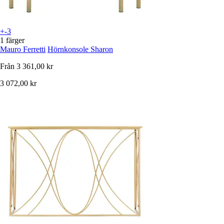
+-3
1 färger
Mauro Ferretti
Hörnkonsole Sharon
Från
3 361,00 kr
3 072,00 kr