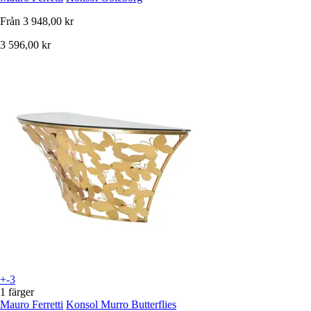
Från
3 948,00 kr
3 596,00 kr
+-3
1 färger
Mauro Ferretti
Konsol Murro Butterflies