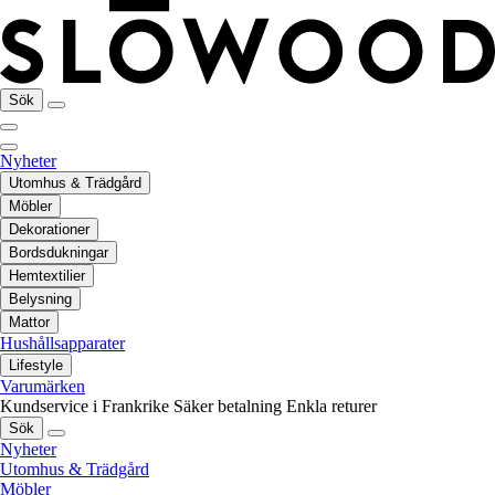
Sök
Nyheter
Utomhus & Trädgård
Möbler
Dekorationer
Bordsdukningar
Hemtextilier
Belysning
Mattor
Hushållsapparater
Lifestyle
Varumärken
Kundservice i Frankrike
Säker betalning
Enkla returer
Sök
Nyheter
Utomhus & Trädgård
Möbler