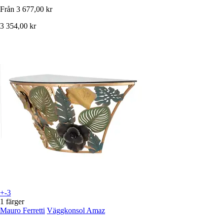
Från
3 677,00 kr
3 354,00 kr
+-3
1 färger
Mauro Ferretti
Väggkonsol Amaz