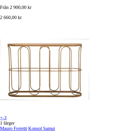
Från
2 900,00 kr
2 660,00 kr
+-3
1 färger
Mauro Ferretti
Konsol Samui