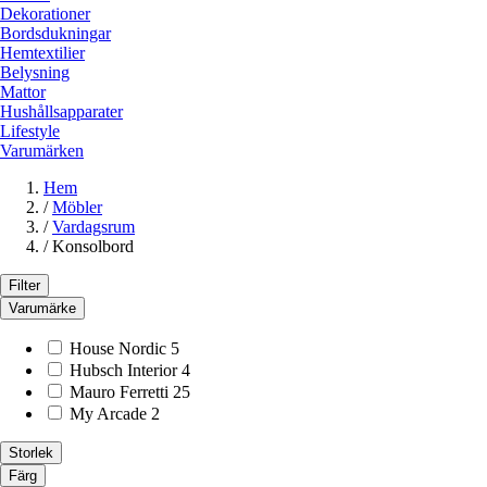
Dekorationer
Bordsdukningar
Hemtextilier
Belysning
Mattor
Hushållsapparater
Lifestyle
Varumärken
Hem
/
Möbler
/
Vardagsrum
/
Konsolbord
Filter
Varumärke
House Nordic
5
Hubsch Interior
4
Mauro Ferretti
25
My Arcade
2
Storlek
Färg