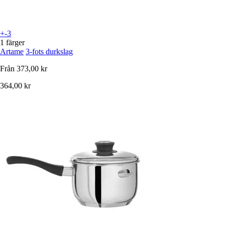
+-3
1 färger
Artame
3-fots durkslag
Från
373,00 kr
364,00 kr