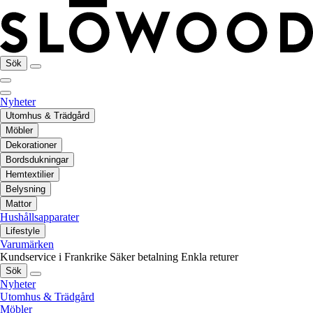
Sök
Nyheter
Utomhus & Trädgård
Möbler
Dekorationer
Bordsdukningar
Hemtextilier
Belysning
Mattor
Hushållsapparater
Lifestyle
Varumärken
Kundservice i Frankrike
Säker betalning
Enkla returer
Sök
Nyheter
Utomhus & Trädgård
Möbler