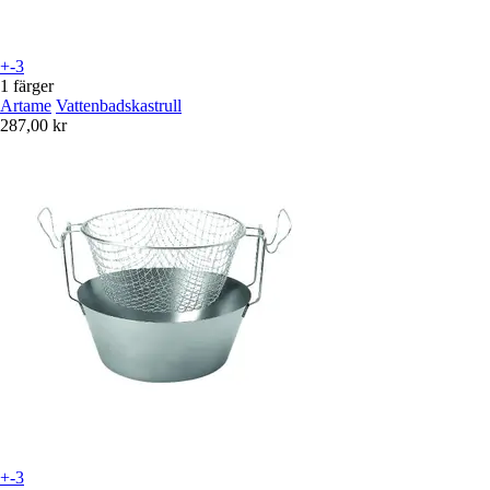
+-3
1 färger
Artame
Vattenbadskastrull
287,00 kr
+-3