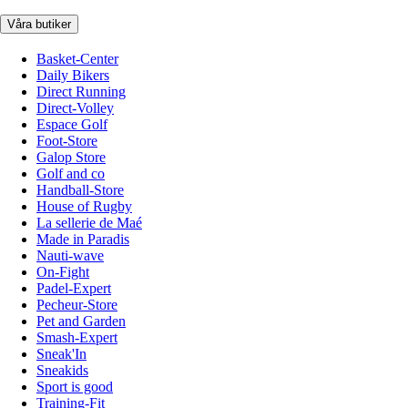
Våra butiker
Basket-Center
Daily Bikers
Direct Running
Direct-Volley
Espace Golf
Foot-Store
Galop Store
Golf and co
Handball-Store
House of Rugby
La sellerie de Maé
Made in Paradis
Nauti-wave
On-Fight
Padel-Expert
Pecheur-Store
Pet and Garden
Smash-Expert
Sneak'In
Sneakids
Sport is good
Training-Fit