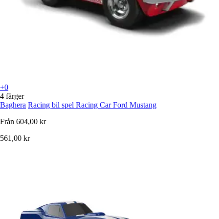
+0
4 färger
Baghera
Racing bil spel Racing Car Ford Mustang
Från
604,00 kr
561,00 kr