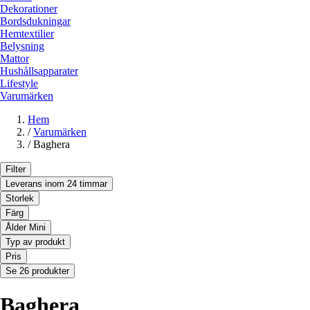
Dekorationer
Bordsdukningar
Hemtextilier
Belysning
Mattor
Hushållsapparater
Lifestyle
Varumärken
Hem
/
Varumärken
/
Baghera
Filter
Leverans inom 24 timmar
Storlek
Färg
Ålder Mini
Typ av produkt
Pris
Se 26 produkter
Baghera