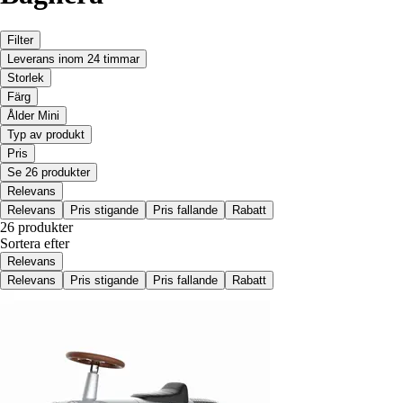
Filter
Leverans inom 24 timmar
Storlek
Färg
Ålder Mini
Typ av produkt
Pris
Se 26 produkter
Relevans
Relevans
Pris stigande
Pris fallande
Rabatt
26 produkter
Sortera efter
Relevans
Relevans
Pris stigande
Pris fallande
Rabatt