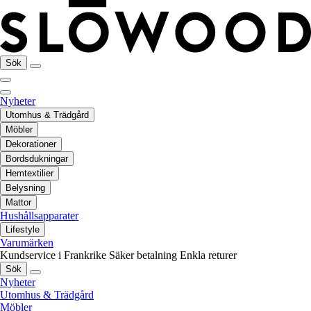
Sök
Nyheter
Utomhus & Trädgård
Möbler
Dekorationer
Bordsdukningar
Hemtextilier
Belysning
Mattor
Hushållsapparater
Lifestyle
Varumärken
Kundservice i Frankrike
Säker betalning
Enkla returer
Sök
Nyheter
Utomhus & Trädgård
Möbler