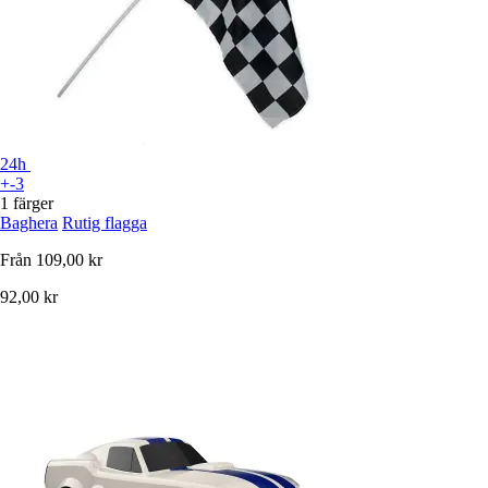
24h
+-3
1 färger
Baghera
Rutig flagga
Från
109,00 kr
92,00 kr