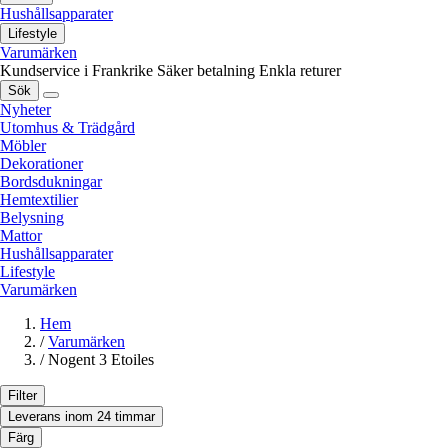
Hushållsapparater
Lifestyle
Varumärken
Kundservice i Frankrike
Säker betalning
Enkla returer
Sök
Nyheter
Utomhus & Trädgård
Möbler
Dekorationer
Bordsdukningar
Hemtextilier
Belysning
Mattor
Hushållsapparater
Lifestyle
Varumärken
Hem
/
Varumärken
/
Nogent 3 Etoiles
Filter
Leverans inom 24 timmar
Färg