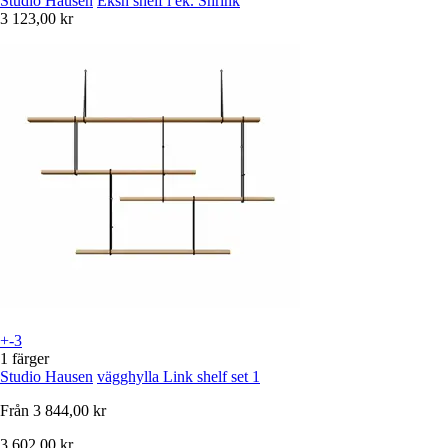
Studio Hausen
Eksh shelf i ek. Shrink
3 123,00 kr
+-3
1 färger
Studio Hausen
vägghylla Link shelf set 1
Från
3 844,00 kr
3 602,00 kr