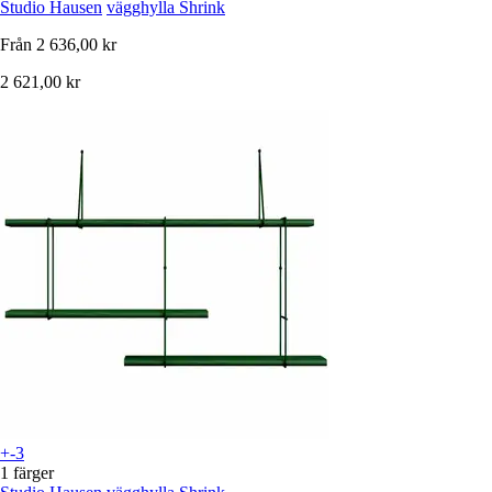
Studio Hausen
vägghylla Shrink
Från
2 636,00 kr
2 621,00 kr
+-3
1 färger