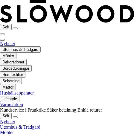
Sök
Nyheter
Utomhus & Trädgård
Möbler
Dekorationer
Bordsdukningar
Hemtextilier
Belysning
Mattor
Hushållsapparater
Lifestyle
Varumärken
Kundservice i Frankrike
Säker betalning
Enkla returer
Sök
Nyheter
Utomhus & Trädgård
Möbler