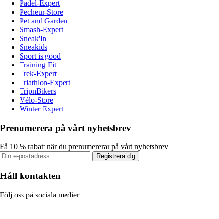
Padel-Expert
Pecheur-Store
Pet and Garden
Smash-Expert
Sneak'In
Sneakids
Sport is good
Training-Fit
Trek-Expert
Triathlon-Expert
TripnBikers
Vélo-Store
Winter-Expert
Prenumerera på vårt nyhetsbrev
Få 10 % rabatt när du prenumererar på vårt nyhetsbrev
Registrera dig
Håll kontakten
Följ oss på sociala medier