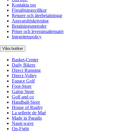
Kontakta oss
Försäljningsvillkor
Returer och återbetalningar
Ansvarsfriskrivning
Betalningsmetoder
Priser och leveransalternativ
Integritetspolicy
Våra butiker
Basket-Center
Daily Bikers
Direct Running
Direct-Volley
Espace Golf
Foot-Store
Galop Store
Golf and co
Handball-Store
House of Rugby
La sellerie de Maé
Made in Paradis
Nauti-wave
On-Fight