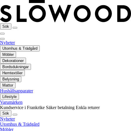
Sök
Nyheter
Utomhus & Trädgård
Möbler
Dekorationer
Bordsdukningar
Hemtextilier
Belysning
Mattor
Hushållsapparater
Lifestyle
Varumärken
Kundservice i Frankrike
Säker betalning
Enkla returer
Sök
Nyheter
Utomhus & Trädgård
Möbler