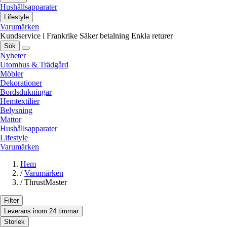
Hushållsapparater
Lifestyle
Varumärken
Kundservice i Frankrike
Säker betalning
Enkla returer
Sök
Nyheter
Utomhus & Trädgård
Möbler
Dekorationer
Bordsdukningar
Hemtextilier
Belysning
Mattor
Hushållsapparater
Lifestyle
Varumärken
Hem
/
Varumärken
/
ThrustMaster
Filter
Leverans inom 24 timmar
Storlek