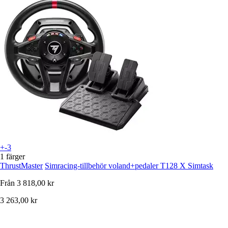
+-3
1 färger
ThrustMaster
Simracing-tillbehör voland+pedaler T128 X Simtask
Från
3 818,00 kr
3 263,00 kr