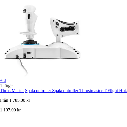
+-3
1 färger
ThrustMaster
Spakcontroller Spakcontroller Thrustmaster T.Flight Hot
Från
1 785,00 kr
1 197,00 kr