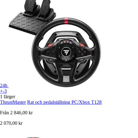
24h
+-3
1 färger
ThrustMaster
Rat och pedalställning PC/Xbox T128
Från
2 846,00 kr
2 070,00 kr