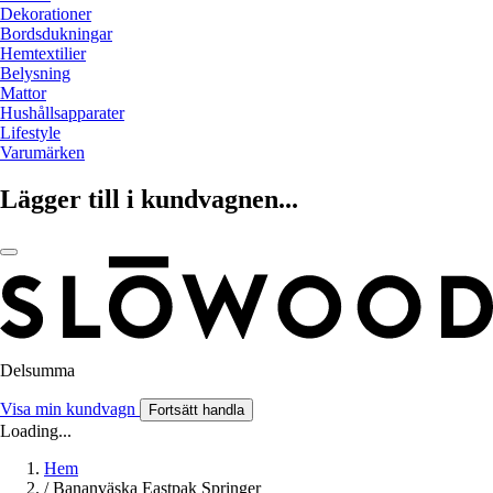
Dekorationer
Bordsdukningar
Hemtextilier
Belysning
Mattor
Hushållsapparater
Lifestyle
Varumärken
Lägger till i kundvagnen...
Delsumma
Visa min kundvagn
Fortsätt handla
Loading...
Hem
/
Bananväska Eastpak Springer