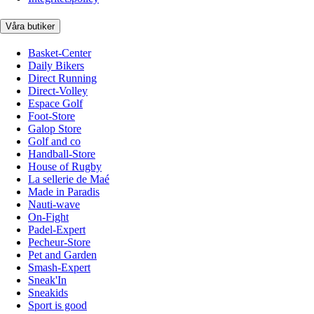
Våra butiker
Basket-Center
Daily Bikers
Direct Running
Direct-Volley
Espace Golf
Foot-Store
Galop Store
Golf and co
Handball-Store
House of Rugby
La sellerie de Maé
Made in Paradis
Nauti-wave
On-Fight
Padel-Expert
Pecheur-Store
Pet and Garden
Smash-Expert
Sneak'In
Sneakids
Sport is good