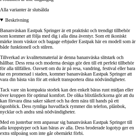
Alla varianter är slutsålda
Beskrivning
Bananväskan Eastpak Springer är ett praktiskt och trendigt tillbehör
som kommer att följa med dig i alla dina äventyr. Som ett ikoniskt
märke inom väskor och bagage erbjuder Eastpak här en modell som är
både funktionell och stilren.
Tillverkad av kvalitetsmaterial är denna bananväska slitstark och
hållbar. Dess rena och moderna design gör den till ett perfekt tillbehör
för alla tillfällen. Oavsett om du är på resa, vandring, festival eller bara
tar en promenad i staden, kommer bananväskan Eastpak Springer att
vara din bästa vän för att enkelt transportera dina nödvändigheter.
Tack vare sin kompakta storlek kan den enkelt bäras runt midjan eller
över kroppen för optimal komfort. De olika blixtlåsfickorna gör att du
kan förvara dina saker säkert och ha dem nära till hands på ett
ögonblick. Dess rymliga huvudfack rymmer din telefon, plånbok,
nycklar och andra små nödvändigheter.
Med en justerbar rem anpassar sig bananväskan Eastpak Springer till
alla kroppstyper och kan bäras av alla. Dess broderade logotyp ger en
extra stilpoäng som inte går obemärkt förbi.