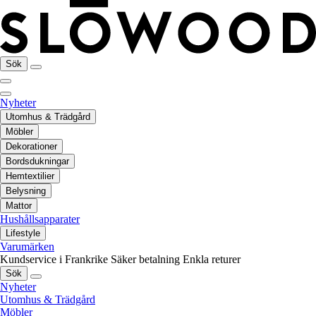
Sök
Nyheter
Utomhus & Trädgård
Möbler
Dekorationer
Bordsdukningar
Hemtextilier
Belysning
Mattor
Hushållsapparater
Lifestyle
Varumärken
Kundservice i Frankrike
Säker betalning
Enkla returer
Sök
Nyheter
Utomhus & Trädgård
Möbler