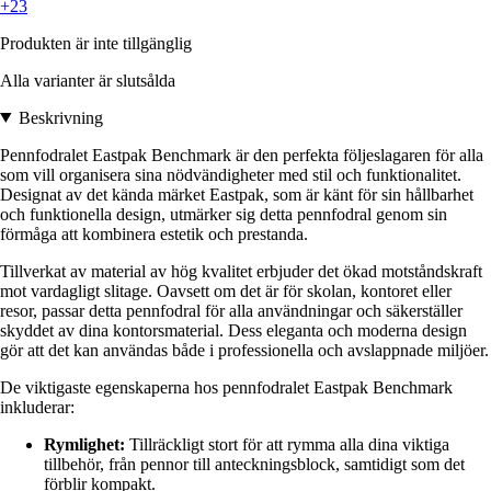
+23
Produkten är inte tillgänglig
Alla varianter är slutsålda
Beskrivning
Pennfodralet Eastpak Benchmark är den perfekta följeslagaren för alla
som vill organisera sina nödvändigheter med stil och funktionalitet.
Designat av det kända märket Eastpak, som är känt för sin hållbarhet
och funktionella design, utmärker sig detta pennfodral genom sin
förmåga att kombinera estetik och prestanda.
Tillverkat av material av hög kvalitet erbjuder det ökad motståndskraft
mot vardagligt slitage. Oavsett om det är för skolan, kontoret eller
resor, passar detta pennfodral för alla användningar och säkerställer
skyddet av dina kontorsmaterial. Dess eleganta och moderna design
gör att det kan användas både i professionella och avslappnade miljöer.
De viktigaste egenskaperna hos pennfodralet Eastpak Benchmark
inkluderar:
Rymlighet:
Tillräckligt stort för att rymma alla dina viktiga
tillbehör, från pennor till anteckningsblock, samtidigt som det
förblir kompakt.