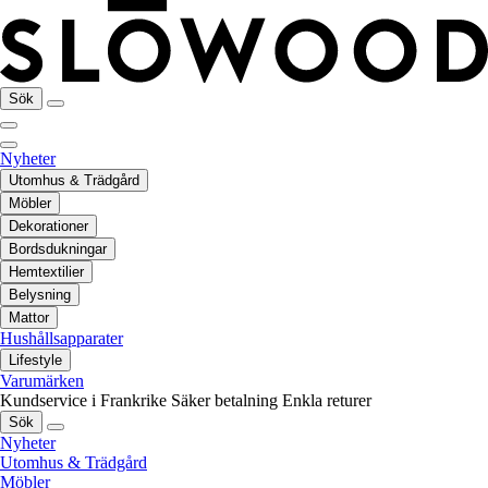
Sök
Nyheter
Utomhus & Trädgård
Möbler
Dekorationer
Bordsdukningar
Hemtextilier
Belysning
Mattor
Hushållsapparater
Lifestyle
Varumärken
Kundservice i Frankrike
Säker betalning
Enkla returer
Sök
Nyheter
Utomhus & Trädgård
Möbler