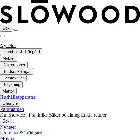
Sök
Nyheter
Utomhus & Trädgård
Möbler
Dekorationer
Bordsdukningar
Hemtextilier
Belysning
Mattor
Hushållsapparater
Lifestyle
Varumärken
Kundservice i Frankrike
Säker betalning
Enkla returer
Sök
Nyheter
Utomhus & Trädgård
Möbler