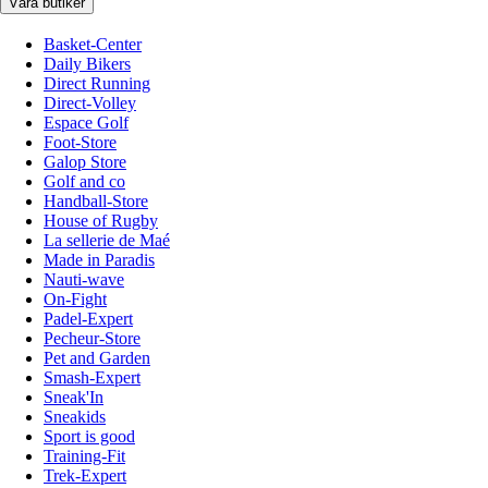
Våra butiker
Basket-Center
Daily Bikers
Direct Running
Direct-Volley
Espace Golf
Foot-Store
Galop Store
Golf and co
Handball-Store
House of Rugby
La sellerie de Maé
Made in Paradis
Nauti-wave
On-Fight
Padel-Expert
Pecheur-Store
Pet and Garden
Smash-Expert
Sneak'In
Sneakids
Sport is good
Training-Fit
Trek-Expert