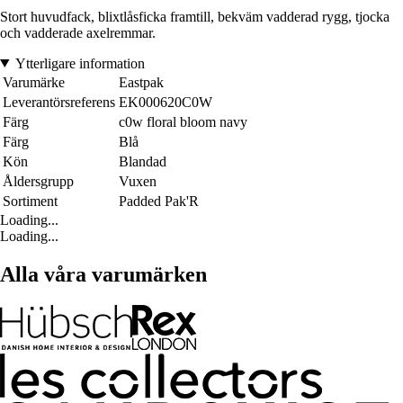
Stort huvudfack, blixtlåsficka framtill, bekväm vadderad rygg, tjocka
och vadderade axelremmar.
Ytterligare information
Varumärke
Eastpak
Leverantörsreferens
EK000620C0W
Färg
c0w floral bloom navy
Färg
Blå
Kön
Blandad
Åldersgrupp
Vuxen
Sortiment
Padded Pak'R
Loading...
Loading...
Alla våra varumärken