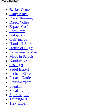
Våra butiker
Basket-Center
Daily Bikers
Direct Running
Direct-Volley
Espace Golf
Foot-Store
Galop Store
Golf and co
Handball-Store
House of Rugby
La sellerie de Maé
Made in Paradis
Nauti-wave
On-Fight
Padel-Expert
Pecheur-Store
Pet and Garden
Smash-Expert
Sneak'In
Sneakids
Sport is good
Training-Fit
Trek-Expert