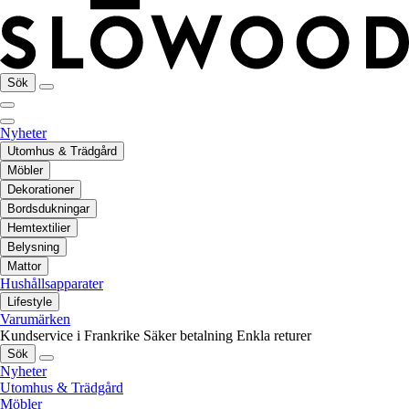
Sök
Nyheter
Utomhus & Trädgård
Möbler
Dekorationer
Bordsdukningar
Hemtextilier
Belysning
Mattor
Hushållsapparater
Lifestyle
Varumärken
Kundservice i Frankrike
Säker betalning
Enkla returer
Sök
Nyheter
Utomhus & Trädgård
Möbler