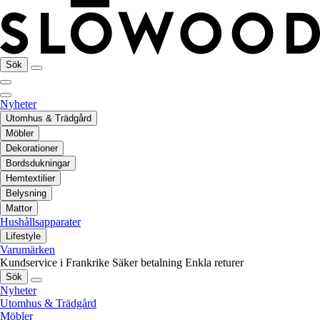
Sök
Nyheter
Utomhus & Trädgård
Möbler
Dekorationer
Bordsdukningar
Hemtextilier
Belysning
Mattor
Hushållsapparater
Lifestyle
Varumärken
Kundservice i Frankrike
Säker betalning
Enkla returer
Sök
Nyheter
Utomhus & Trädgård
Möbler