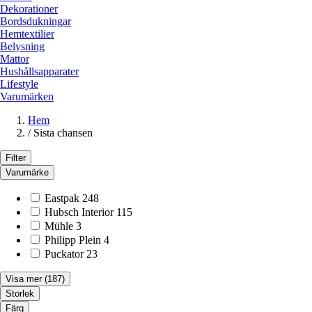
Dekorationer
Bordsdukningar
Hemtextilier
Belysning
Mattor
Hushållsapparater
Lifestyle
Varumärken
Hem
/
Sista chansen
Filter
Varumärke
Eastpak
248
Hubsch Interior
115
Mühle
3
Philipp Plein
4
Puckator
23
Visa mer
(187)
Storlek
Färg