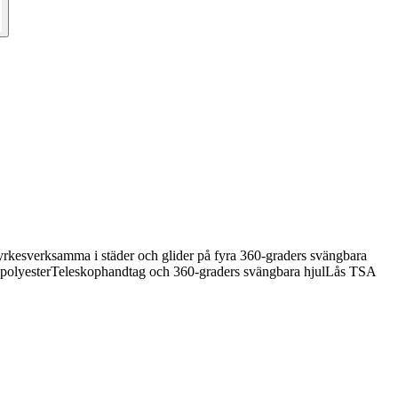
yrkesverksamma i städer och glider på fyra 360-graders svängbara
polyesterTeleskophandtag och 360-graders svängbara hjulLås TSA