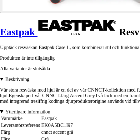
Eastpak
Resv
Upptäck resväskan Eastpak Case L, som kombinerar stil och funktional
Produkten är inte tillgänglig
Alla varianter är slutsålda
Beskrivning
Vår stora resväska med hjul är en del av vår CNNCT-kollektion med fun
hjul.EgenskaperI vår CNNCT-färg Accent GreyTvå fack med en framf
med integrerad tresiffrig kodinga djurprodukterorigine används vid ti
Ytterligare information
Varumärke
Eastpak
Leverantörsreferens
EK0A5BC1I97
Färg
cnnct accent grå
Färg
Grå